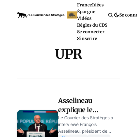
France
Idées
Épargne
Se conn
Vidéos
Règles du CDS
Se connecter
S'inscrire
UPR
Asselineau
explique le
surlendemain du
Le Courrier des Stratèges a
interviewé François
Frexit
Asselineau, président de