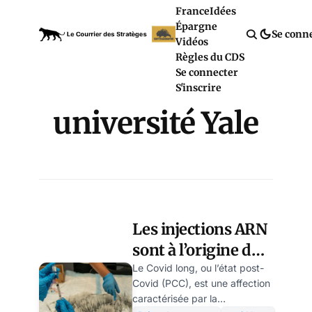
France
Idées
Épargne
Se conn
Vidéos
Règles du CDS
Se connecter
S'inscrire
université Yale
Les injections ARN
sont à l’origine du
Covid long , alerte
Le Covid long, ou l’état post-
Covid (PCC), est une affection
une étude de
caractérisée par la