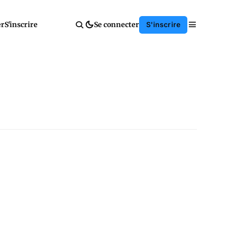
er
S'inscrire
Se connecter
S'inscrire