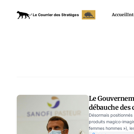
Accueil
Int
Le Gouvernem
débauche des 
SARL, par Mod
Désormais positionnés
produits magico-imagin
femmes hommes »), les