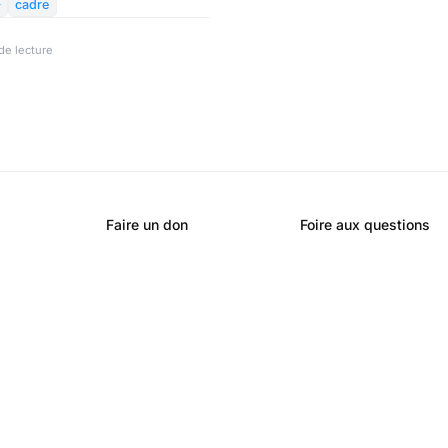
unes talents de la

cadre
de lecture
Faire un don
Foire aux questions