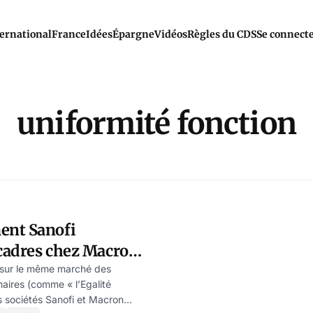
ernational
France
Idées
Épargne
Vidéos
Règles du CDS
Se connect
uniformité fonction
ent Sanofi
cadres chez Macron
este Schwartz
 sur le même marché des
aires (comme « l’Egalité
 sociétés Sanofi et Macron