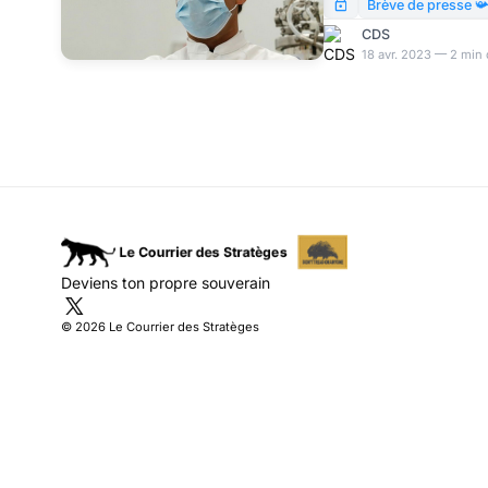
&Cie s’arrachent les je
Brève de presse 
prestidigitation.
CDS
18 avr. 2023 — 2 min 
Deviens ton propre souverain
© 2026 Le Courrier des Stratèges