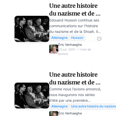
Une autre histoire
du nazisme et de la
Shoah (3/10) : cette
Edouard Husson continue ses
communications sur l’histoire
crise allemande qui
du nazisme et de la Shoah. Il
couvait
nous présente aujourd’hui la
Allemagne
Husson
situation de l’Allemagne dans
Éric Verhaeghe
les années 20 et 30. La crise
23 juil. 2021 — 1 min de
lecture
qui couve.
https://youtu.be/5PxPBjtlOIA
Edouard Husson est historien,
spécialiste de l’Allemagne, du
Une autre histoire
nazisme et de la Shoah. Il
du nazisme et de la
prépare actuellement un
ouvrage sur le Vatican et la
Shoah, épisode 1
Comme nous l’avions annoncé,
Shoah. Il est directeur de la
nous inaugurons nos séries
rédaction du Courrier des
d’été par une première
Stratèges.Pour approfondir:
communication d’Edouard
Allemagne
Une autre histoire du nazism
Carter Hett (Benjamin), The
Husson consacrée à une autre
Éric Verhaeghe