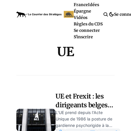
France
Idées
Épargne
Se conn
Vidéos
Règles du CDS
Se connecter
S'inscrire
UE
UE et Frexit : les
dirigeants belges
sont-ils des
L'UE prend depuis l'Acte
Unique de 1986 la posture de
extrémistes? par
gardienne psychorigide à la