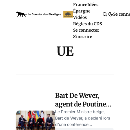
France
Idées
Épargne
Se conn
Vidéos
Règles du CDS
Se connecter
S'inscrire
UE
Bart De Wever,
agent de Poutine
ou seul adulte dans
Le Premier Ministre belge,
Bart de Wever, a déclaré lors
la pièce? par Veerle
d'une conférence