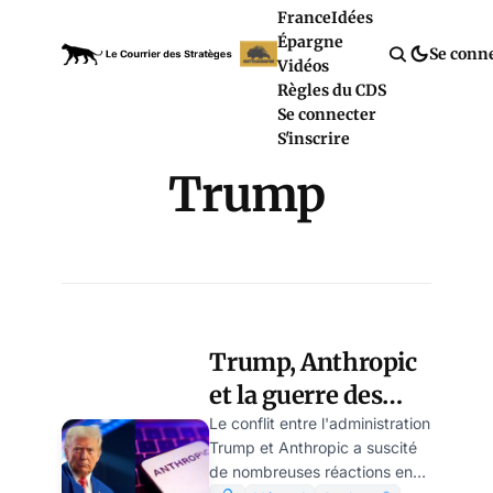
France
Idées
Épargne
Se conn
Vidéos
Règles du CDS
Se connecter
S'inscrire
Trump
Trump, Anthropic
et la guerre des
empires
Le conflit entre l'administration
Trump et Anthropic a suscité
numériques, par
de nombreuses réactions en