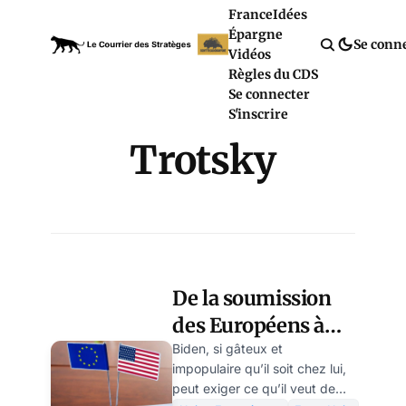
France
Idées
Épargne
Se conn
Vidéos
Règles du CDS
Se connecter
S'inscrire
Trotsky
De la soumission
des Européens à
Biden et aux
Biden, si gâteux et
impopulaire qu’il soit chez lui,
présidents
peut exiger ce qu’il veut de