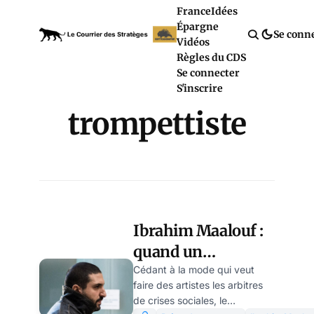
France
Idées
Épargne
Se conn
Vidéos
Règles du CDS
Se connecter
S'inscrire
trompettiste
Ibrahim Maalouf :
quand un
trompettiste se
Cédant à la mode qui veut
faire des artistes les arbitres
met au pipeau, par
de crises sociales, le