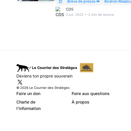
Modeste Schwartz
trompettiste Ibrahim Maalouf
Brève de presse 📯
Ibrahim Maalo
s’est cru obligé de conseiller
CDS
aux racailles de tenter leur
3 juil. 2023 — 2 min de lecture
chance dans la musique –
sous la forme d’un Tweet
suffisamment ridicule pour
l’obliger, peu après, à effacer
son compte Twitter.
Deviens ton propre souverain
© 2026 Le Courrier des Stratèges
Faire un don
Foire aux questions
Charte de
À propos
l’information