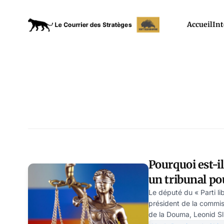
Accueil
Int
Pourquoi est-i
un tribunal po
Politika
Le député du « Parti l
président de la commiss
de la Douma, Leonid Slu