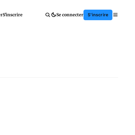
er
S'inscrire
Se connecter
S'inscrire