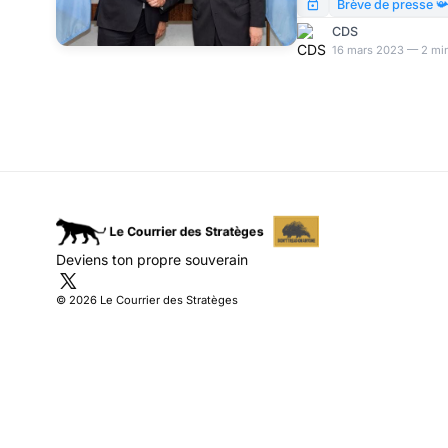
mal rémunérés. C’est vr
Brève de presse 
payé pour combattre u
CDS
Et surtout : pour la fer
16 mars 2023 — 2 min
Deviens ton propre souverain
© 2026 Le Courrier des Stratèges