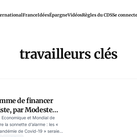
ernational
France
Idées
Épargne
Vidéos
Règles du CDS
Se connect
travailleurs clés
mme de financer
iste, par Modeste
t Economique et Mondial de
e la sonnette d’alarme : les «
 pandémie de Covid-19 » seraient