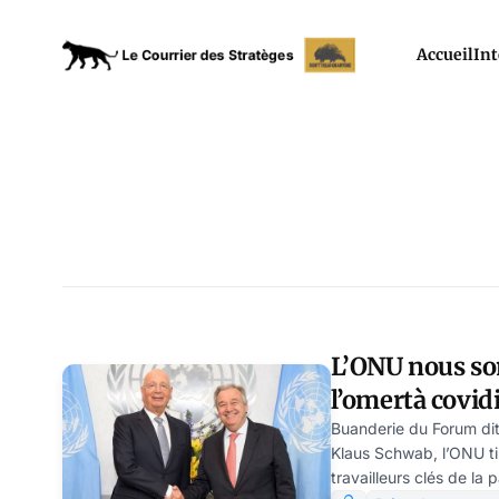
Accueil
Int
L’ONU nous so
l’omertà covid
Schwartz
Buanderie du Forum di
Klaus Schwab, l’ONU tir
travailleurs clés de la