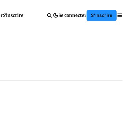
er
S'inscrire
Se connecter
S'inscrire