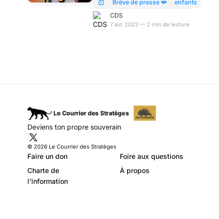
réassignation (pardon : de «
Brève de presse 📯
enfants
lutte contre la transphobie »),
CDS
ciblant un public d’âge
7 avr. 2023 — 2 min de lecture
scolaire, nous montre le vrai
visage de la « nouvelle
normalité ». Schwabisme :
stop ou encore ?
Deviens ton propre souverain
© 2026 Le Courrier des Stratèges
Faire un don
Foire aux questions
Charte de
À propos
l’information