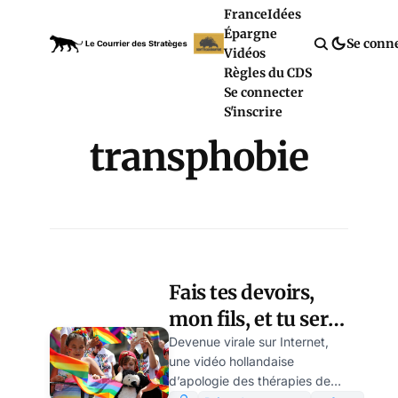
France
Idées
Épargne
Se conn
Vidéos
Règles du CDS
Se connecter
S'inscrire
transphobie
Fais tes devoirs,
mon fils, et tu seras
un trans ! Par
Devenue virale sur Internet,
une vidéo hollandaise
Modeste Schwartz
d’apologie des thérapies de