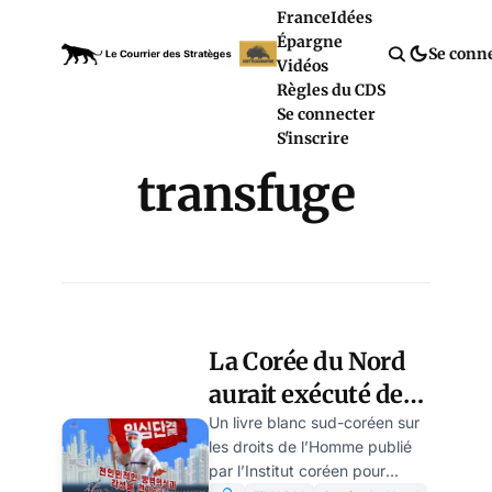
France
Idées
Épargne
Se conn
Vidéos
Règles du CDS
Se connecter
S'inscrire
transfuge
La Corée du Nord
aurait exécuté des
citoyens ayant
Un livre blanc sud-coréen sur
les droits de l’Homme publié
enfreint des
par l’Institut coréen pour