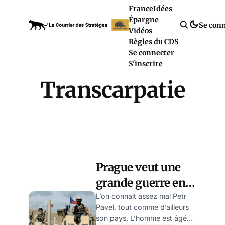
France
Idées
Épargne
Se con
Vidéos
Règles du CDS
Se connecter
S'inscrire
Transcarpatie
Prague veut une
grande guerre en
Europe ! par
L’on connait assez mal Petr
Pavel, tout comme d’ailleurs
Mikhaïl Zoubov
son pays. L’homme est âgé