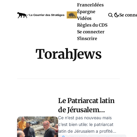
France
Idées
Épargne
Se conn
Vidéos
Règles du CDS
Se connecter
S'inscrire
TorahJews
Le Patriarcat latin
de Jérusalem
condamne le
Ce n’est pas nouveau mais
c’est bien utile: le patriarcat
« sionisme
latin de Jérusalem a profité