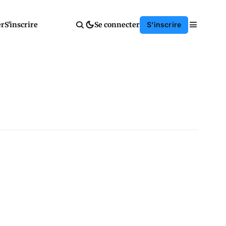
er
S'inscrire
Se connecter
S'inscrire