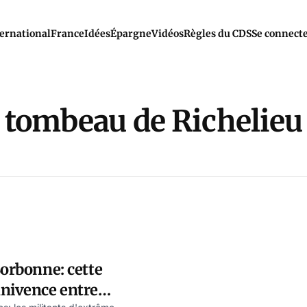
ernational
France
Idées
Épargne
Vidéos
Règles du CDS
Se connect
tombeau de Richelieu
Sorbonne: cette
nnivence entre