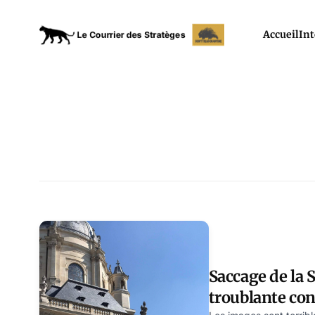
Accueil
Int
Saccage de la 
troublante co