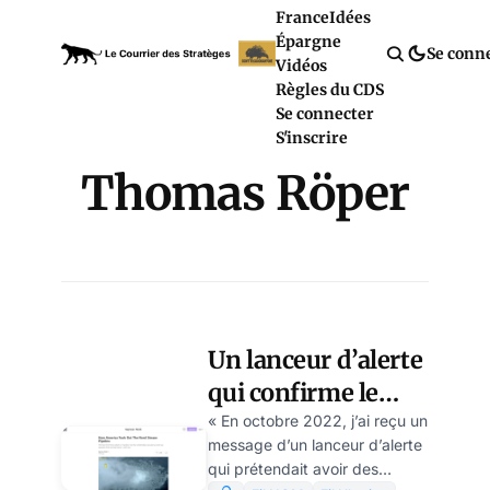
France
Idées
Épargne
Se conn
Vidéos
Règles du CDS
Se connecter
S'inscrire
Thomas Röper
Un lanceur d’alerte
qui confirme le
récit de Seymour
« En octobre 2022, j’ai reçu un
message d’un lanceur d’alerte
Hersh sur
qui prétendait avoir des