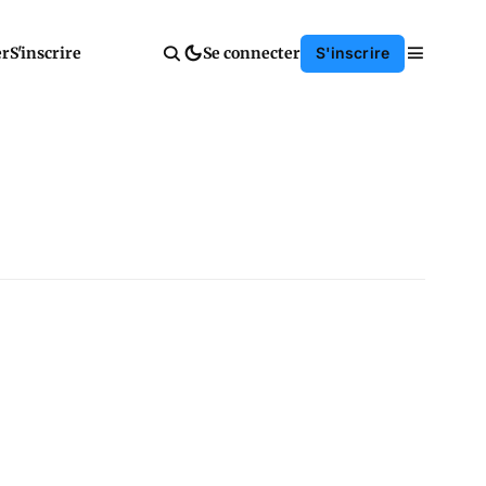
er
S'inscrire
Se connecter
S'inscrire