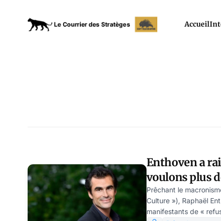
Accueil
Int
Enthoven a rai
voulons plus d
Macron, par M
Prêchant le macronisme
Culture »), Raphaël En
manifestants de « refus