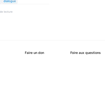
). Il a parfaitement raison.

dialogue
de lecture
Faire un don
Foire aux questions