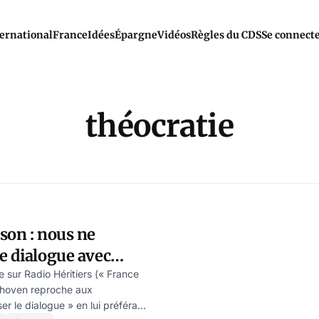
ernational
France
Idées
Épargne
Vidéos
Règles du CDS
Se connect
théocratie
son : nous ne
e dialogue avec
odeste Schwartz
 sur Radio Héritiers (« France
thoven reproche aux
er le dialogue » en lui préférant