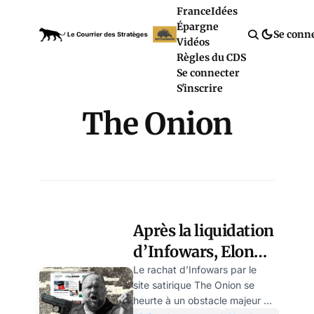
France
Idées
Épargne
Se conn
Vidéos
Règles du CDS
Se connecter
S'inscrire
The Onion
Après la liquidation
d’Infowars, Elon
Musk protège le
Le rachat d’Infowars par le
site satirique The Onion se
compte X d’Alex
heurte à un obstacle majeur :