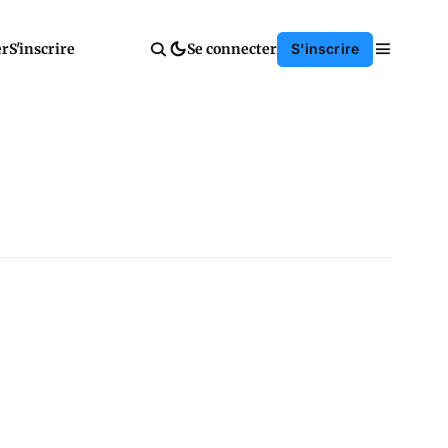
er
S'inscrire
Se connecter
S'inscrire