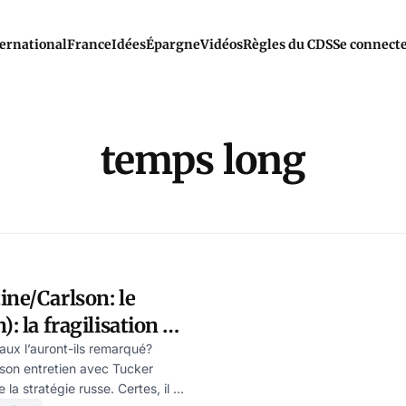
ernational
France
Idées
Épargne
Vidéos
Règles du CDS
Se connect
temps long
ine/Carlson: le
): la fragilisation du
illeur allié de la
aux l’auront-ils remarqué?
 son entretien avec Tucker
 la stratégie russe. Certes, il ne