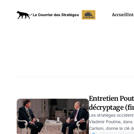
Accueil
Int
Entretien Pout
décryptage (fin
dollar est le me
Les stratèges occident
Vladimir Poutine, dans
Russie
Carlson, donne la clé de