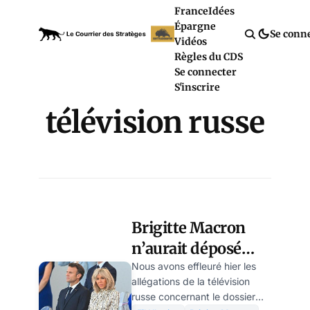
France
Idées
Épargne
Se conn
Vidéos
Règles du CDS
Se connecter
S'inscrire
télévision russe
Brigitte Macron
n’aurait déposé
aucune plainte
Nous avons effleuré hier les
allégations de la télévision
pour diffamation
russe concernant le dossier