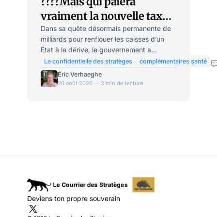
????Mais qui paiera
vraiment la nouvelle taxe
sur les complémentaires
Dans sa quête désormais permanente de
milliards pour renflouer les caisses d’un
santé ?
État à la dérive, le gouvernement a
confirmé qu’une taxe « temporaire » serait
La confidentielle des stratèges
complémentaires santé
créée sur les complémentaires santé,
Éric Verhaeghe
accusées d’avoir fait du gras pendant le
20 août 2020 — 3 min de lecture
confinement. Mais une fois de plus, la
question est de savoir qui paie les taxes :
les intermédiaires ou les consommateurs
finaux. Bref, il faut s’attendre à un
renchérissement des contrats santé au 1er
janvier 2021. Une taxe sur les
complémentaires santé pour r
Deviens ton propre souverain