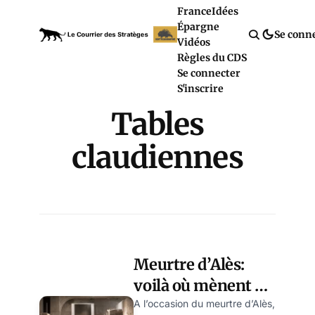
France
Idées
Épargne
Se conn
Vidéos
Règles du CDS
Se connecter
S'inscrire
Tables
claudiennes
Meurtre d’Alès:
voilà où mènent 40
ans
A l’occasion du meurtre d’Alès,