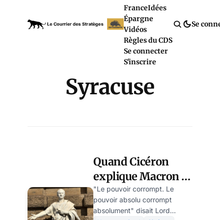
France
Idées
Épargne
Se conn
Vidéos
Règles du CDS
Se connecter
S'inscrire
Syracuse
Quand Cicéron
explique Macron –
par Nicolas Bonnal
"Le pouvoir corrompt. Le
pouvoir absolu corrompt
absolument" disait Lord