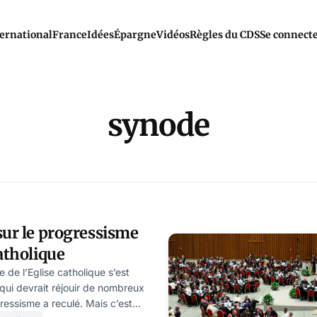
ernational
France
Idées
Épargne
Vidéos
Règles du CDS
Se connect
synode
sur le progressisme
catholique
 de l’Eglise catholique s’est
 qui devrait réjouir de nombreux
ressisme a reculé. Mais c’est