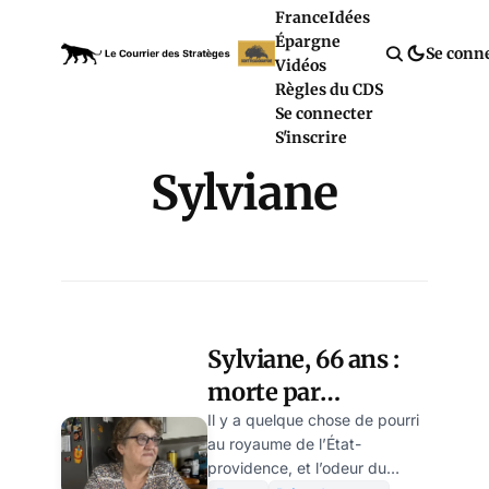
France
Idées
Épargne
Se conn
Vidéos
Règles du CDS
Se connecter
S'inscrire
Sylviane
Sylviane, 66 ans :
morte par
overdose d'État,
Il y a quelque chose de pourri
au royaume de l’État-
par Veerle Daens
providence, et l’odeur du