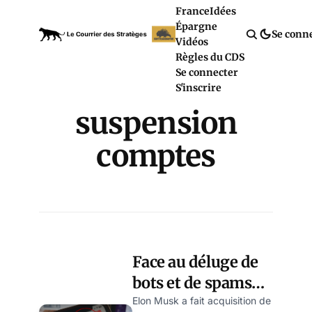
France
Idées
Épargne
Se conn
Vidéos
Règles du CDS
Se connecter
S'inscrire
suspension
comptes
Face au déluge de
bots et de spams
sur X, Musk bannit
Elon Musk a fait acquisition de