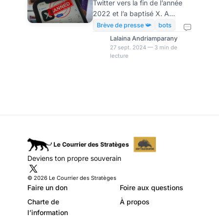
Twitter vers la fin de l’année
des millions de
2022 et l’a baptisé X. A
comptes
l’époque, il a promis de faire
Brève de presse 📯
bots
de la plateforme un « bastion
Lalaina Andriamparany
de la liberté d’expression ». Le
27 sept. 2024 — 3 min de
lecture
milliardaire s’est aussi engagé
à résister aux influences
gouvernementales en matière
de modération de contenu.
Mais d’après le rapport de
transparence publié
récemment, X a suspendu
bien plus de comptes depuis
qu’il est sous le contrôle d’Elon
Musk. Cependant, il n’a
Deviens ton propre souverain
échappé à personne que
Twitter avant son acquisit
© 2026 Le Courrier des Stratèges
Faire un don
Foire aux questions
Charte de
À propos
l’information