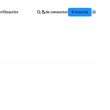
er
S'inscrire
Se connecter
S'inscrire