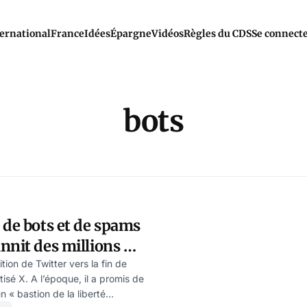
ernational
France
Idées
Épargne
Vidéos
Règles du CDS
Se connect
bots
 de bots et de spams
nnit des millions de
tion de Twitter vers la fin de
tisé X. A l’époque, il a promis de
n « bastion de la liberté