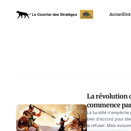
Accueil
Int
La révolution
commence par
de la gouverna
La lucidité n'empêche
bien d'accord pour ident
la refuser. Mais avouon