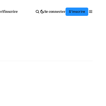
er
S'inscrire
Se connecter
S'inscrire