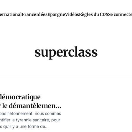
ernational
France
Idées
Épargne
Vidéos
Règles du CDS
Se connect
superclass
 démocratique
 le démantèlement
nce internationale
 pas l'étonnement. nous sommes
ifier la tyrannie sanitaire, pour
s qu'il y a une forme de