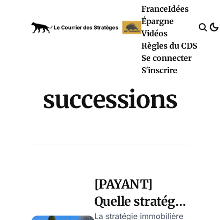
France
Idées
Épargne
Vidéos
Règles du CDS
Se connecter
S'inscrire
successions
[PAYANT]
Quelle stratégie
immobilière
La stratégie immobilière