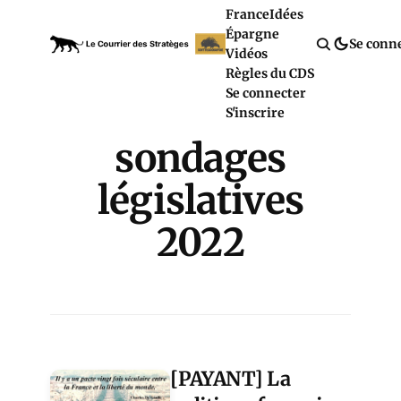
France
Idées
Épargne
Se conn
Vidéos
Règles du CDS
Se connecter
S'inscrire
sondages
législatives
2022
[PAYANT] La