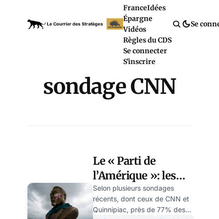
France
Idées
Épargne
Se conn
Vidéos
Règles du CDS
Se connecter
S'inscrire
sondage CNN
Le « Parti de
l’Amérique »: les
Américains disent
Selon plusieurs sondages
récents, dont ceux de CNN et
« non » à Elon
Quinnipiac, près de 77% des