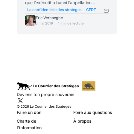
que l’exécutif a banni l’appellation
inventée par François Hollande, et aussi
La confidentielle des stratèges
CFDT
parce qu’on n’est pas bien sûr du rôle que
Éric Verhaeghe
les partenaires sociaux sont supposés y
5 mai 2019 — 1 min de lecture
jouer. Dans la pratique, il devrait surtout
servir à un étalage de revendications
anciennes. S’il s’agissait de dénouer la
crise des Gilets Jaunes, on est en
revanche beaucoup plus dubitatif. Ni les
Gilets Jaunes ni les syndicats de salariés
ne semblent avoir
Deviens ton propre souverain
© 2026 Le Courrier des Stratèges
Faire un don
Foire aux questions
Charte de
À propos
l’information