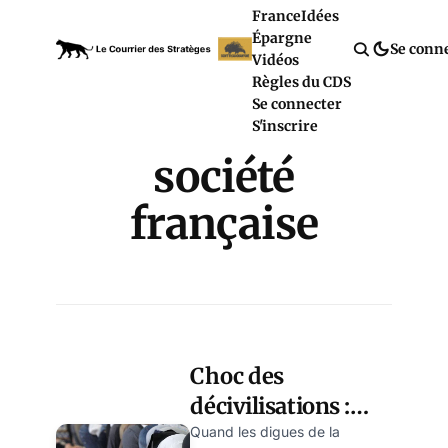
France
Idées
Épargne
Se conn
Vidéos
Règles du CDS
Se connecter
S'inscrire
société
française
Choc des
décivilisations :
l’Islam, de deux
Quand les digues de la