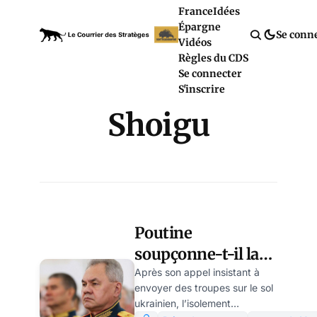
France
Idées
Épargne
Se conn
Vidéos
Règles du CDS
Se connecter
S'inscrire
Shoigu
Poutine
soupçonne-t-il la
France d’être
Après son appel insistant à
envoyer des troupes sur le sol
impliquée dans
ukrainien, l’isolement