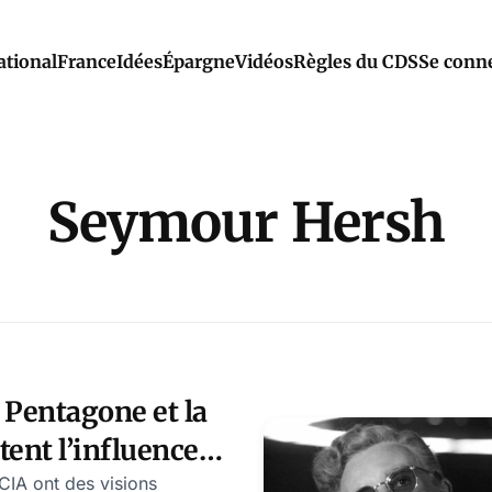
ational
France
Idées
Épargne
Vidéos
Règles du CDS
Se conn
Seymour Hersh
Pentagone et la
tent l’influence
 la guerre d’Iran
CIA ont des visions