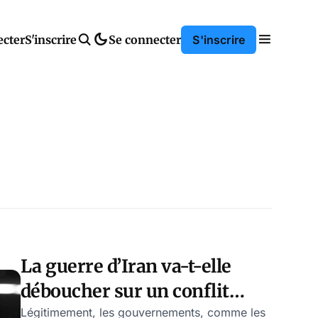
ecter
S'inscrire
Se connecter
S'inscrire
La guerre d’Iran va-t-elle
déboucher sur un conflit
nucléaire?
Légitimement, les gouvernements, comme les