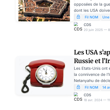
opposées de la guer
dont les USA doivent
de peser sur les d
Fil NOM
Une
La première partie 
CDS
succès d’Israël, on
20 juin 2025 — 8
la CIA. A présent,
puissance car toute
des USA a besoin d
Les USA s’ap
La guerre d’Iran est
Russie et l’
laboratoire pour c
recompositions du
maîtriser N
Les Etats-Unis ont 
la connivence de l
Netanyahu de décle
au Proche-Orient. T
Fil NOM
14 av
par Seymour Hersh,
CDS
sources internes au
18 avr. 2024 — 11
militaires américai