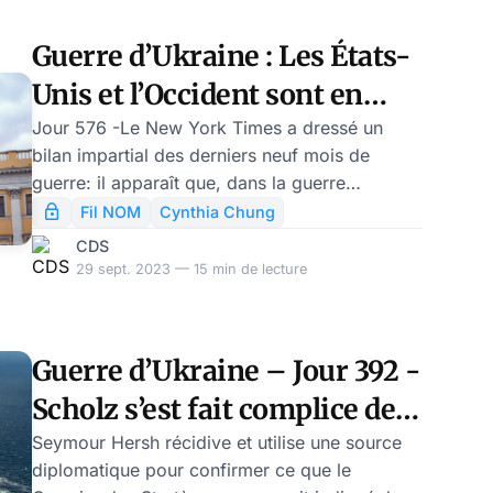
l’AfD, parti nationiste et conservateur, qu’en
bien-pensant il classe à l’extrême droite.
Guerre d’Ukraine : Les États-
L’identification de la crise allemande est juste;
Unis et l’Occident sont en
le diagnostic politique un peu court.
train de dégriser
Jour 576 -Le New York Times a dressé un
bilan impartial des derniers neuf mois de
guerre: il apparaît que, dans la guerre
d’attrition qui se livre, les Russes ont gagné
Fil NOM
Cynthia Chung
plus de terrain que les Ukrainiens depuis
CDS
janvier 2023. Cette semaine, Seymour Hersh
29 sept. 2023 — 15 min de lecture
a publié de nouvelles informations sur le
sabotage de Nordstream, effectué il y a un an,
véritable acte de guerre des États-Unis…
Guerre d’Ukraine – Jour 392 -
contre l’Allemagne, comme l’explique le grand
journaliste américain. Enfin, nous revenons sur
Scholz s’est fait complice de
l’ovation au Waffen S
Biden pour mentir sur
Seymour Hersh récidive et utilise une source
diplomatique pour confirmer ce que le
Nordstream