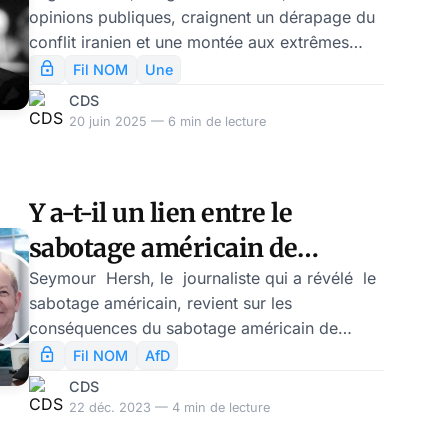
opinions publiques, craignent un dérapage du
conflit iranien et une montée aux extrêmes
entre grandes puissances. Cela pourrait-il
Fil NOM
Une
déboucher sur un conflit nucléaire? Est-ce
CDS
d’ailleurs le seul danger ? On connaît la célèbre
20 juin 2025 — 6 min de lecture
prédiction du journaliste américain Seymour
Hersh dans son livre sur « L’Option Samson »:
il existerait un risque qu’Israël, en position de
Y a-t-il un lien entre le
difficulté, ou de pat stratégique, utilise son
sabotage américain de
arme nucléaire. Que faut-il penser de tout cel
Nordstream et la montée de
Seymour Hersh, le journaliste qui a révélé le
sabotage américain, revient sur les
la droite nationale
conséquences du sabotage américain de
allemande?
Nordstream pour l’Allemagne. La
Fil NOM
AfD
désindustrialisation est en marche. En bon
CDS
démocrate américain, le journaliste s’effraie
22 déc. 2023 — 4 min de lecture
de voir monter l’Alternative für Deutschland,