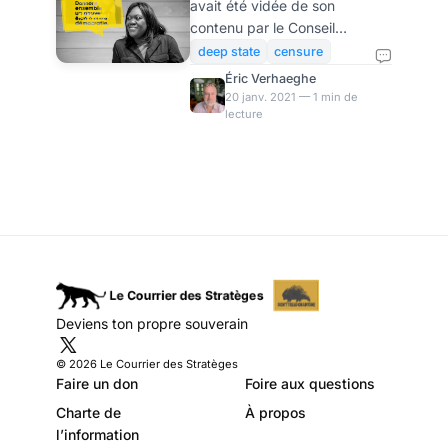
avait été vidée de son
contenu par le Conseil
Constitutionnel à cause de son
deep state
censure
imprécision et du pouvoir
Éric Verhaeghe
exorbitant qu'elle accordait
20 janv. 2021 — 1 min de
lecture
aux plate-forme numériques.
Ce naufrage en rase
campagne ne désarme pas la
volonté du gouvernement de
réduire la liberté d'expression
sur Internet. Un amendement
à la loi sur le séparatisme
cherche en effet à réintégrer
les grandes dispositions de la
loi Avia en rendant les plate-
Deviens ton propre souverain
forme responsables des
contenus qu'elles publient, et
© 2026 Le Courrier des Stratèges
e
Faire un don
Foire aux questions
Charte de
À propos
l’information