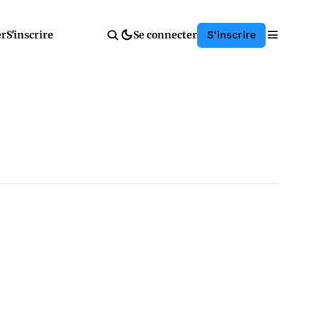
er
S'inscrire
Se connecter
S'inscrire