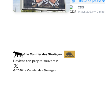
Ligue des droits de l’
Brève de presse 
certains cas, deux ans d
CDS
pente vichyste de la M
14 avr. 2023 — 2 min 
Deviens ton propre souverain
© 2026 Le Courrier des Stratèges