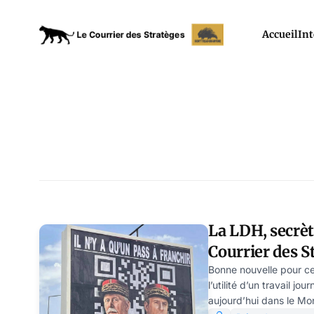
Accueil
Int
La LDH, secrè
Courrier des S
Modeste Schw
Bonne nouvelle pour ceu
l’utilité d’un travail jou
aujourd’hui dans le Mo