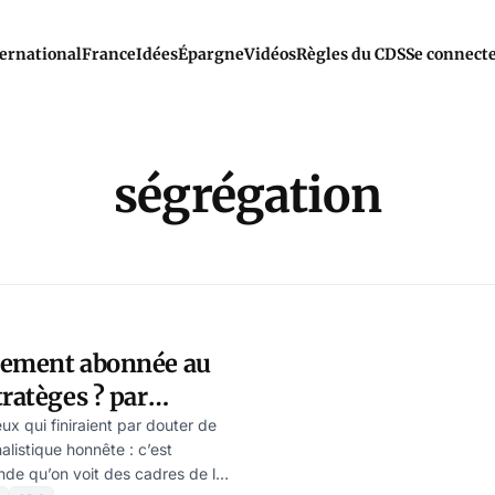
ernational
France
Idées
Épargne
Vidéos
Règles du CDS
Se connect
ségrégation
tement abonnée au
tratèges ? par
artz
x qui finiraient par douter de
rnalistique honnête : c’est
nde qu’on voit des cadres de la