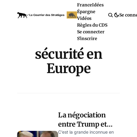
France
Idées
Épargne
Se conn
Vidéos
Règles du CDS
Se connecter
S'inscrire
sécurité en
Europe
La négociation
entre Trump et
Poutine se
C’est la grande inconnue en