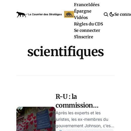
France
Idées
Épargne
Se conn
Vidéos
Règles du CDS
Se connecter
S'inscrire
scientifiques
R-U : la
commission
d’enquête dévoile
Après les experts et les
juristes, les ex-membres du
les désaccords au
gouvernement Johnson, c’est