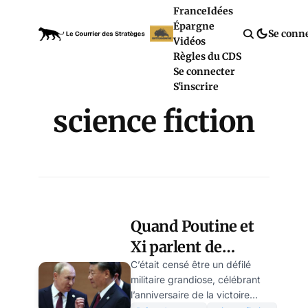
France
Idées
Épargne
Se conn
Vidéos
Règles du CDS
Se connecter
S'inscrire
science fiction
Quand Poutine et
Xi parlent de
"science-fiction"en
C’était censé être un défilé
militaire grandiose, célébrant
plein défilé
l’anniversaire de la victoire