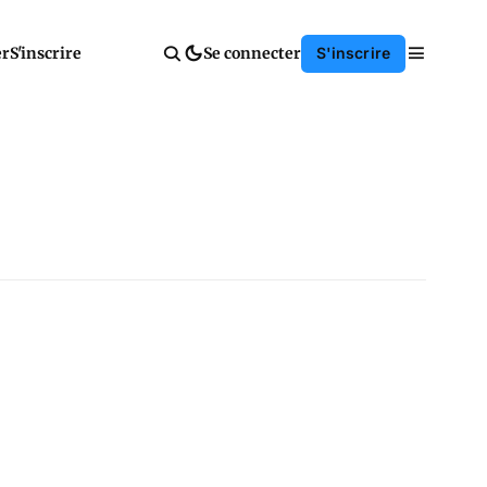
er
S'inscrire
Se connecter
S'inscrire