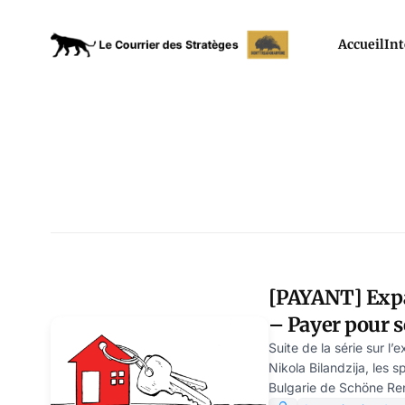
Accueil
Int
[PAYANT] Expat
– Payer pour s
sortir ? Mode 
Suite de la série sur l
Nikola Bilandzija, les s
Bouzy
Bulgarie de Schöne Ren