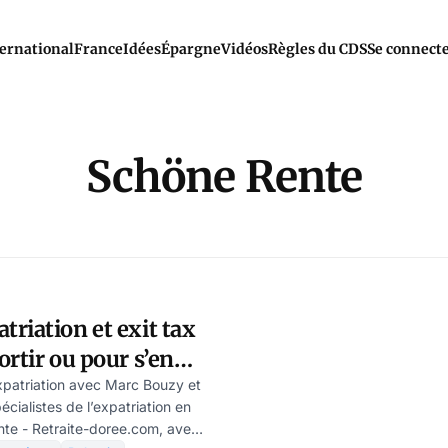
ernational
France
Idées
Épargne
Vidéos
Règles du CDS
Se connect
Schöne Rente
riation et exit tax
ortir ou pour s’en
d’emploi – par Marc
’expatriation avec Marc Bouzy et
pécialistes de l’expatriation en
te - Retraite-doree.com, avec