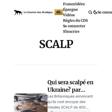
France
Idées
Épargne
Se conn
Vidéos
Règles du CDS
Se connecter
S'inscrire
SCALP
Qui sera scalpé en
Ukraine? par
Alexandre N
Les Britanniques annoncent
qu’ils vont envoyer des
(petite philosophie
missiles SCALP de 400