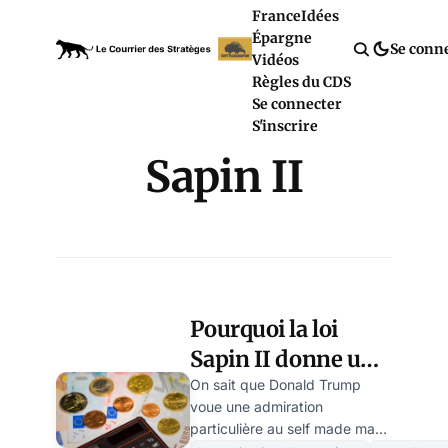
France
Idées
Épargne
Se conn
Vidéos
Règles du CDS
Se connecter
S'inscrire
Sapin II
Pourquoi la loi
Sapin II donne une
prime au dollar,
On sait que Donald Trump
voue une admiration
une de plus !
particulière au self made man