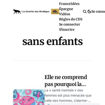
France
Idées
Épargne
Se conn
Vidéos
Règles du CDS
Se connecter
S'inscrire
sans enfants
Elle ne comprend
pas pourquoi la
femme émancipée
La « santé mentale » des
femmes est plus menacée que
débloque, par
celle des hommes, s’alarme-t-