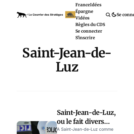
France
Idées
Épargne
Se conn
Vidéos
Règles du CDS
Se connecter
S'inscrire
Saint-Jean-de-
Luz
Saint-Jean-de-Luz,
ou le fait divers
totalitaire, par
A Saint-Jean-de-Luz comme