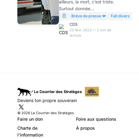
ailleurs, la mort, c’est triste.
Modeste Schwartz
Surtout donnée
intentionnellement. Surtout à
Brève de presse 📯
Fait divers
une enseignante. Surtout par
CDS
un lycéen. C’est triste et – je le
23 févr. 2023 — 2 min de
lecture
rappellerai, au risque de
passer une fois de plus pour
un monstre – ce n’est pas un
événement historique.
Deviens ton propre souverain
© 2026 Le Courrier des Stratèges
Faire un don
Foire aux questions
Charte de
À propos
l’information