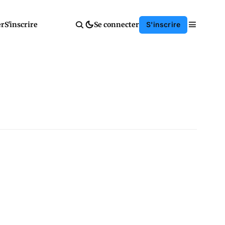
er
S'inscrire
Se connecter
S'inscrire