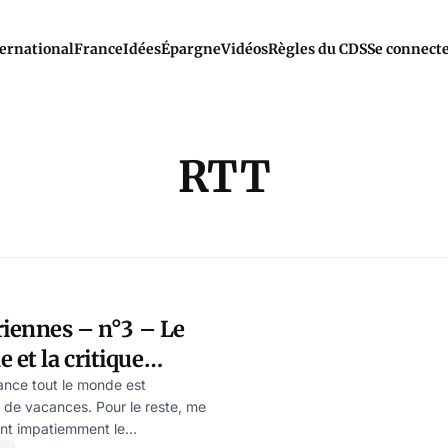
ernational
France
Idées
Épargne
Vidéos
Règles du CDS
Se connect
RTT
riennes – n°3 – Le
et la critique
 de l’Etat moderne
ance tout le monde est
de vacances. Pour le reste, me
Bonnal
dent impatiemment le