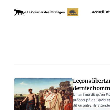
Accueil
Int
Leçons liberta
dernier homme 
nietzschéenne
Un ami me dit qu’en Fr
préoccupé de Covid et 
– par Nicolas 
dit un autre, ils atten