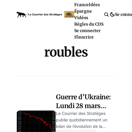
France
Idées
Épargne
Se conn
Vidéos
Règles du CDS
Se connecter
S'inscrire
roubles
Guerre d’Ukraine:
Lundi 28 mars
2022 – Jour 33 –
Le Courrier des Stratèges
publie quotidiennement un
Fin de soirée
bilan de l’évolution de la