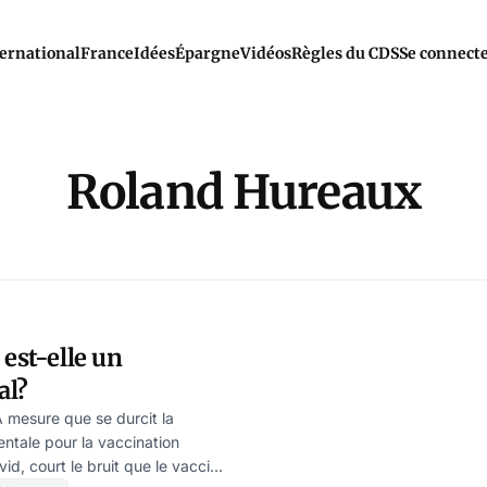
ernational
France
Idées
Épargne
Vidéos
Règles du CDS
Se connect
Roland Hureaux
 est-elle un
al?
 mesure que se durcit la
ale pour la vaccination
ovid, court le bruit que le vaccin