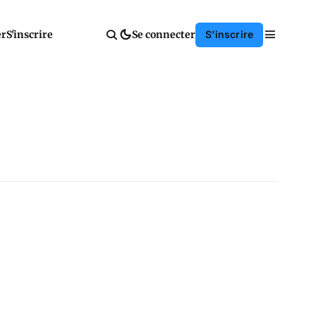
er
S'inscrire
Se connecter
S'inscrire