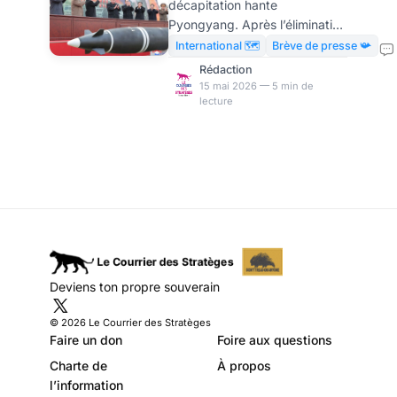
décapitation hante
constitutionnalise
Pyongyang. Après l’élimination
la riposte atomique
d’Ali Khamenei, Kim Jong Un
International 🗺️
Brève de presse 📯
verrouille son pouvoir par une
Rédaction
clause apocalyptique. En cas
15 mai 2026 — 5 min de
lecture
d’attaque contre lui, l’armée
doit lancer des armes
nucléaires sans attendre
aucun ordre. Un signal de
terreur qui en dit long sur la
fragilité des régimes
totalitaires face à la stratégie
de décapitation. La Corée du
Nord vient d’inscrire dans sa
constitution le déclenchement
Deviens ton propre souverain
automatique d’une frappe
nucléaire, en guise de
© 2026 Le Courrier des Stratèges
représaille
Faire un don
Foire aux questions
Charte de
À propos
l’information