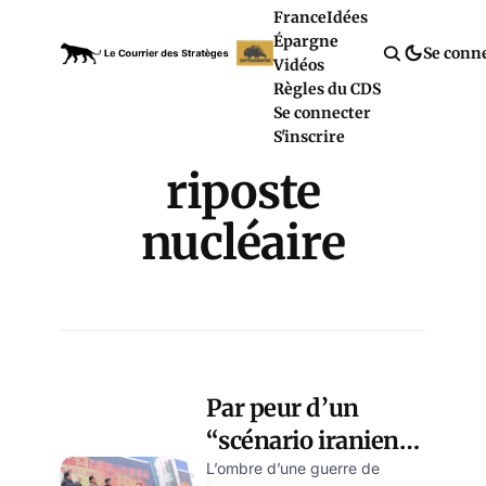
France
Idées
Épargne
Se conn
Vidéos
Règles du CDS
Se connecter
S'inscrire
riposte
nucléaire
Par peur d’un
“scénario iranien”,
Kim Jong Un
L’ombre d’une guerre de